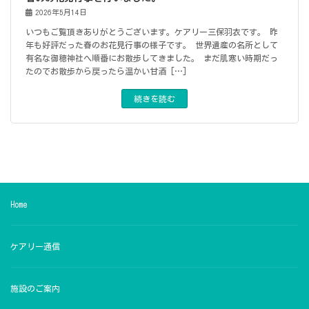
2026年5月14日
いつもご覧頂きありがとうございます。ケアリー三保羽衣です。 昨
年も好評だった春のお花見行事の様子です。 世界遺産の名所として
有名な御穂神社へ順番にお散歩してきました。 まだ肌寒い時期だっ
たのでお散歩から戻ったら温かい甘酒 […]
続きを読む
Home
ケアリー通信
施設のご案内