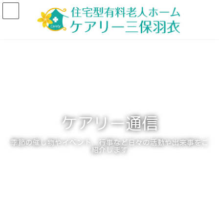
コ
ナ
ン
ビ
テ
ゲ
ン
ー
ツ
シ
へ
ョ
ス
ン
キ
に
ッ
移
プ
動
ケアリー通信
季節の催し物やイベント、行事など日々の活動や出来事をご
紹介します